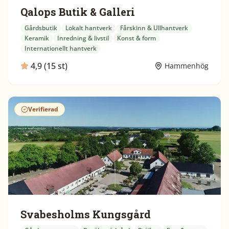
Qalops Butik & Galleri
Gårdsbutik
Lokalt hantverk
Fårskinn & Ullhantverk
Keramik
Inredning & livstil
Konst & form
Internationellt hantverk
4,9 (15 st)
Hammenhög
Verifierad
Svabesholms Kungsgård