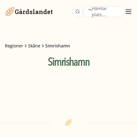
Hämtar
Gårdslandet
plats...
Regioner
Skåne
Simrishamn
Simrishamn