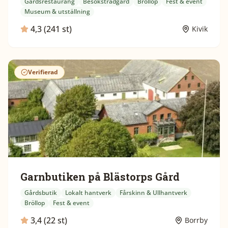
Gårdsrestaurang
Besöksträdgård
Bröllop
Fest & event
Museum & utställning
4,3 (241 st)
Kivik
Verifierad
Garnbutiken på Blästorps Gård
Gårdsbutik
Lokalt hantverk
Fårskinn & Ullhantverk
Bröllop
Fest & event
3,4 (22 st)
Borrby