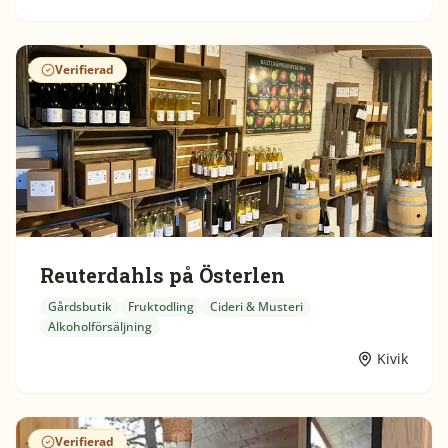
Verifierad
Reuterdahls på Österlen
Gårdsbutik
Fruktodling
Cideri & Musteri
Alkoholförsäljning
Kivik
Verifierad