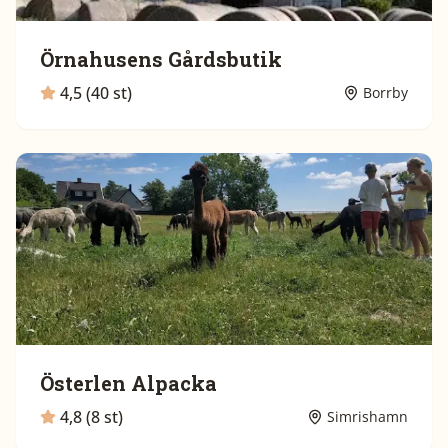
Örnahusens Gårdsbutik
4,5 (40 st)
Borrby
Österlen Alpacka
4,8 (8 st)
Simrishamn