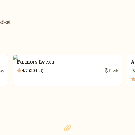
söket.
Farmors Lycka
A
by
4,7 (204 st)
Kivik