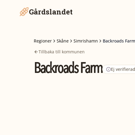
Gårdslandet
Regioner
Skåne
Simrishamn
Backroads Far
Tillbaka till kommunen
Backroads Farm
Ej verifiera