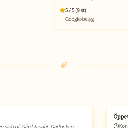
5 / 5 (9 st)
Google-betyg
Öppet
Kont
sin sida på Gårdslandet. Därför kan