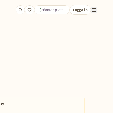
Hämtar plats...
Logga in
by