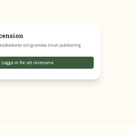
cension
esökarkonto och granskas innan publicering.
Logga in för att recensera