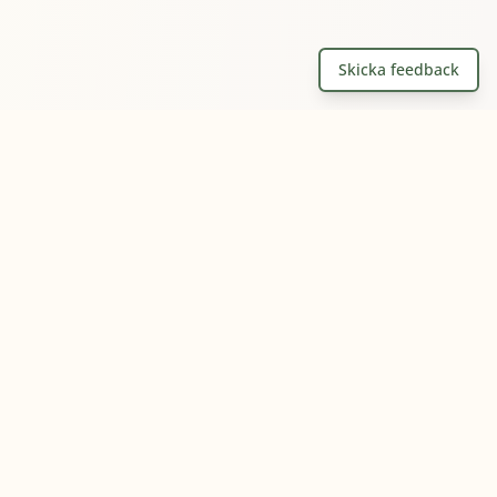
Skicka feedback
Gårdslandet
Den kompletta guiden till Sveriges
gårdsbutiker och andra lantliga
upplevelser.
Utforska
Hitta gårdar