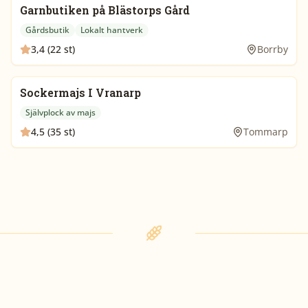
Garnbutiken på Blästorps Gård
Gårdsbutik
Lokalt hantverk
3,4 (22 st)
Borrby
Sockermajs I Vranarp
Självplock av majs
4,5 (35 st)
Tommarp