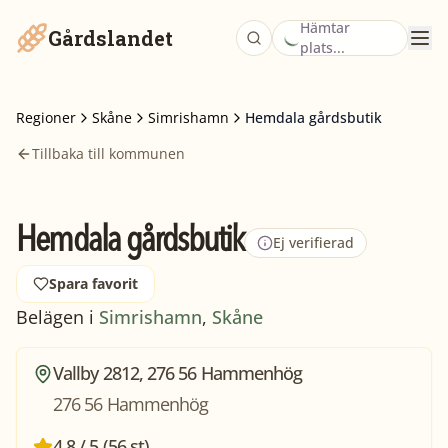
Hämtar
Gårdslandet
plats...
Regioner
Skåne
Simrishamn
Hemdala gårdsbutik
Tillbaka till kommunen
Hemdala gårdsbutik
Ej verifierad
Spara favorit
Belägen i
Simrishamn
,
Skåne
Vallby 2812, 276 56 Hammenhög
276 56 Hammenhög
4,8 / 5 (56 st)