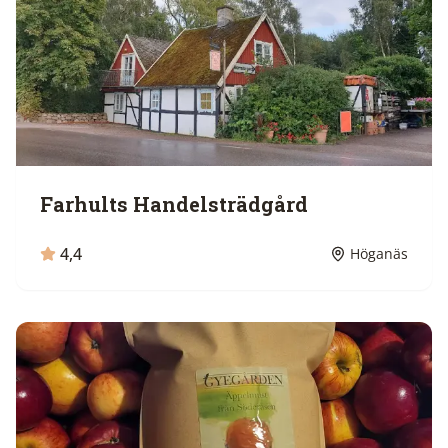
Farhults Handelsträdgård
4,4
Höganäs