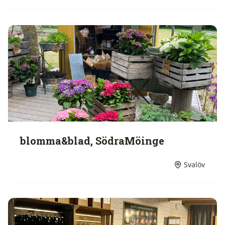
blomma&blad, SödraMöinge
Svalöv