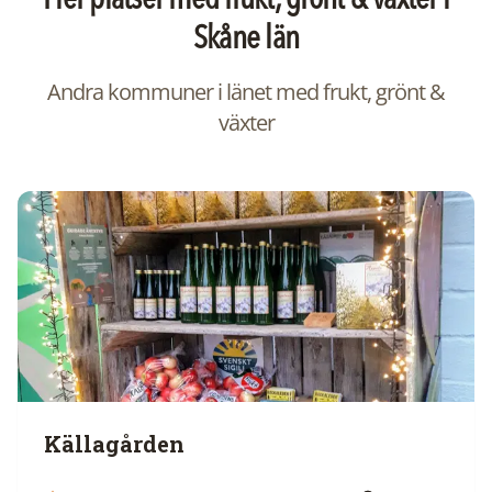
Fler platser med
frukt, grönt & växter
i
Skåne län
Andra kommuner i länet med
frukt, grönt &
växter
Källagården