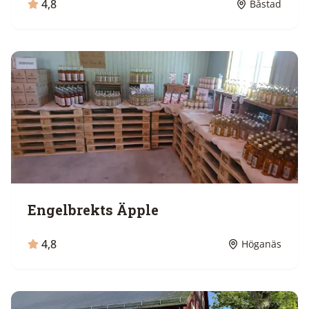
4,8
Båstad
Engelbrekts Äpple
4,8
Höganäs