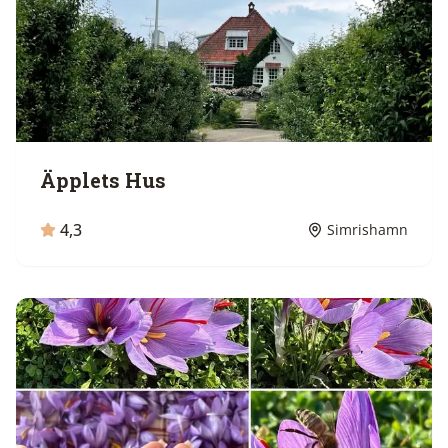
Äpplets Hus
4,3
Simrishamn