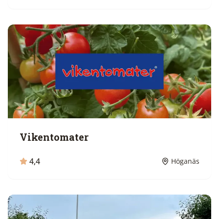
Vikentomater
4,4
Höganäs