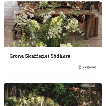
Gröna Skafferiet Södåkra
Höganäs