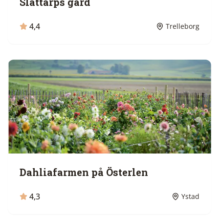
Slättarps gård
4,4
Trelleborg
Dahliafarmen på Österlen
4,3
Ystad