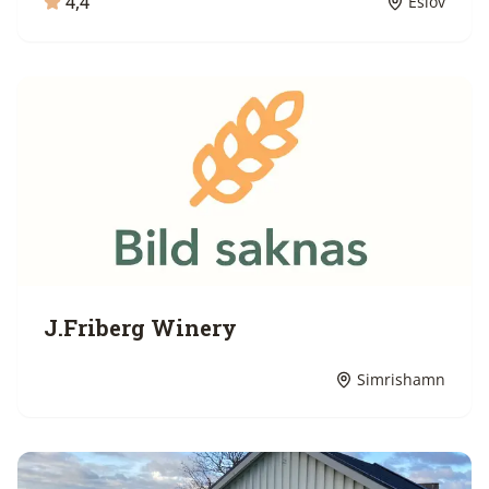
4,4
Eslöv
J.Friberg Winery
Simrishamn