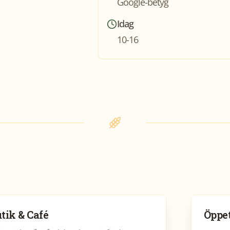
Google-betyg
Idag
10-16
tik & Café
Öppet