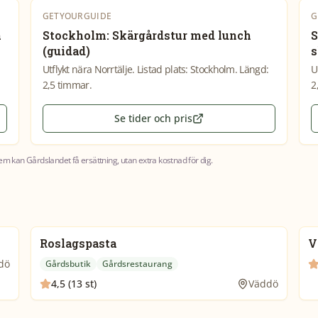
GETYOURGUIDE
G
å
Stockholm: Skärgårdstur med lunch
S
(guidad)
s
Utflykt nära Norrtälje. Listad plats: Stockholm. Längd:
U
2,5 timmar.
2
Se tider och pris
em kan Gårdslandet få ersättning, utan extra kostnad för dig.
Roslagspasta
V
dö
Gårdsbutik
Gårdsrestaurang
4,5 (13 st)
Väddö