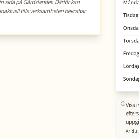
sin sida på Gårdslandet. Därför kan
Månd
inaktuell tills verksamheten bekräftar
Tisdag
Onsda
Torsd
Freda
Lörda
Sönda
Viss 
efter
uppgi
Är du 