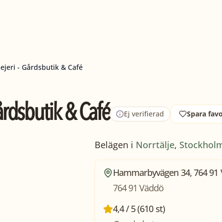
jeri - Gårdsbutik & Café
rdsbutik & Café
Ej verifierad
Spara favo
Belägen i
Norrtälje
,
Stockhol
Hammarbyvägen 34, 764 91
764 91 Väddö
4,4 / 5 (610 st)