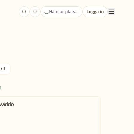
Hämtar plats...
Logga in
rit
m
 Väddö