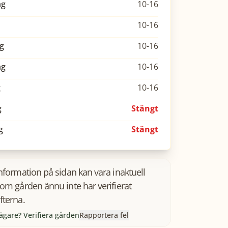
ag
10-16
10-16
g
10-16
ag
10-16
g
10-16
g
Stängt
g
Stängt
information på sidan kan vara inaktuell
som gården ännu inte har verifierat
fterna.
ägare? Verifiera gården
Rapportera fel