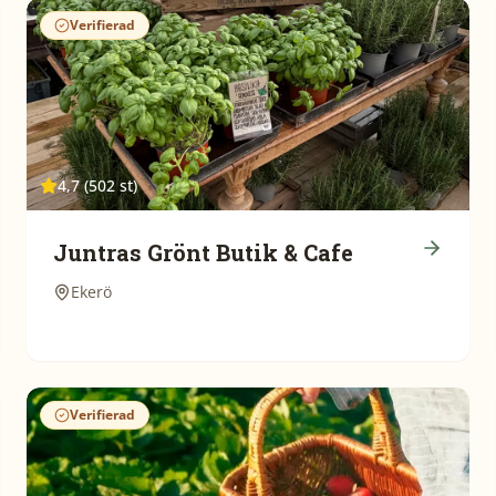
Verifierad
4,7 (502 st)
Juntras Grönt Butik & Cafe
Ekerö
Verifierad