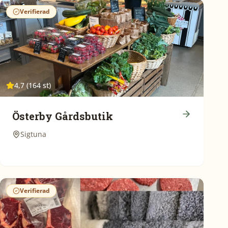
Verifierad
4,7 (164 st)
Österby Gårdsbutik
Sigtuna
Verifierad