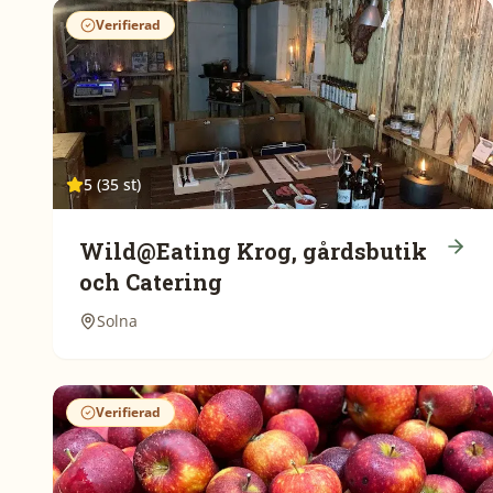
Verifierad
5 (35 st)
Wild@Eating Krog, gårdsbutik
och Catering
Solna
Verifierad