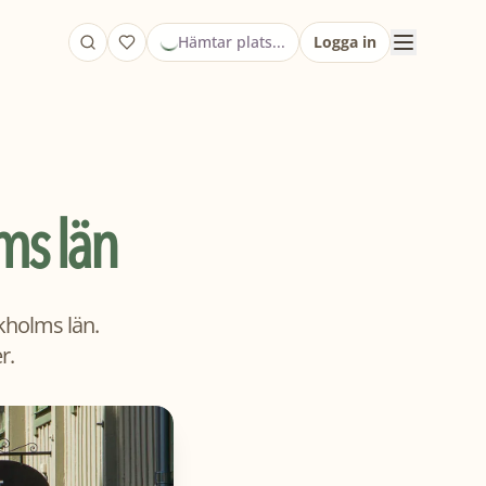
Hämtar plats...
Logga in
ms län
kholms län.
r.