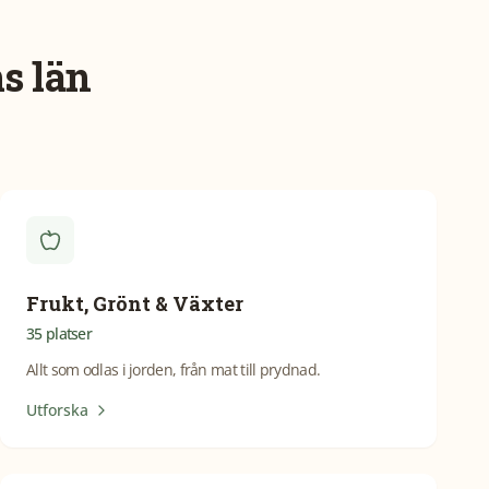
s län
Frukt, Grönt & Växter
35
platser
Allt som odlas i jorden, från mat till prydnad.
Utforska