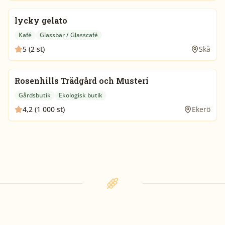
lycky gelato
Kafé
Glassbar / Glasscafé
5 (2 st)
Skå
Rosenhills Trädgård och Musteri
Gårdsbutik
Ekologisk butik
4,2 (1 000 st)
Ekerö