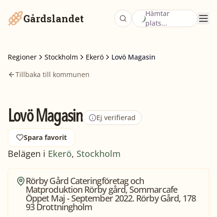
Hämtar
Gårdslandet
plats...
Regioner
Stockholm
Ekerö
Lovö Magasin
Tillbaka till kommunen
Lovö Magasin
Ej verifierad
Spara favorit
Belägen i
Ekerö
,
Stockholm
Rörby Gård Cateringföretag och
Matproduktion Rörby gård, Sommarcafe
Öppet Maj - September 2022. Rörby Gård, 178
93 Drottningholm