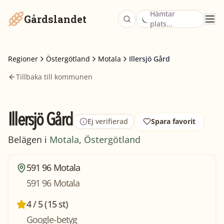
Hämtar
Gårdslandet
plats...
Regioner
Östergötland
Motala
Illersjö Gård
Tillbaka till kommunen
Illersjö Gård
Ej verifierad
Spara favorit
Belägen i
Motala
,
Östergötland
591 96 Motala
591 96 Motala
4 / 5 (15 st)
Google-betyg