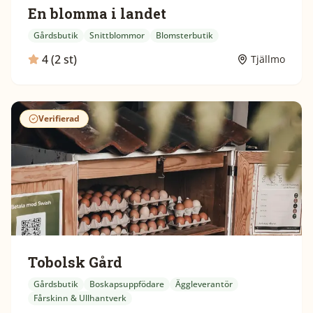
En blomma i landet
Gårdsbutik
Snittblommor
Blomsterbutik
4 (2 st)
Tjällmo
Verifierad
Tobolsk Gård
Gårdsbutik
Boskapsuppfödare
Äggleverantör
Fårskinn & Ullhantverk