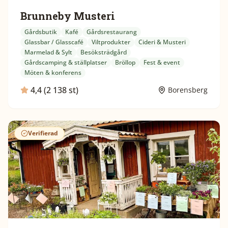
Brunneby Musteri
Gårdsbutik
Kafé
Gårdsrestaurang
Glassbar / Glasscafé
Viltprodukter
Cideri & Musteri
Marmelad & Sylt
Besöksträdgård
Gårdscamping & ställplatser
Bröllop
Fest & event
Möten & konferens
4,4 (2 138 st)
Borensberg
Verifierad