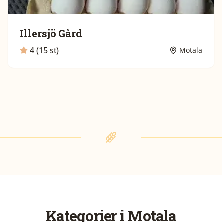
Illersjö Gård
4 (15 st)
Motala
Kategorier i
Motala