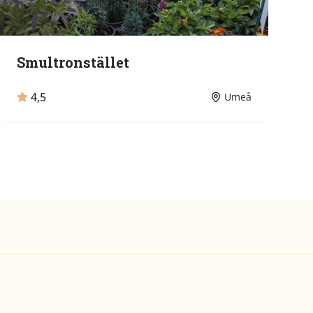
Smultronstället
4,5
Umeå