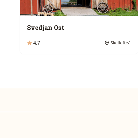
Svedjan Ost
4,7
Skellefteå