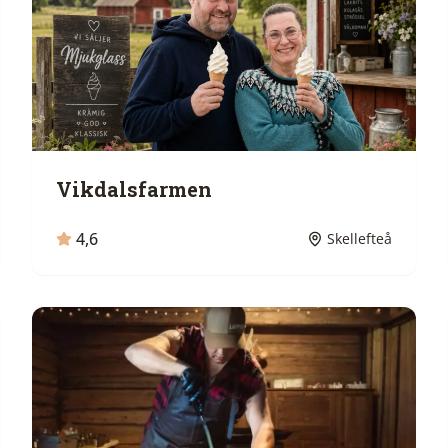
Vikdalsfarmen
4,6
Skellefteå