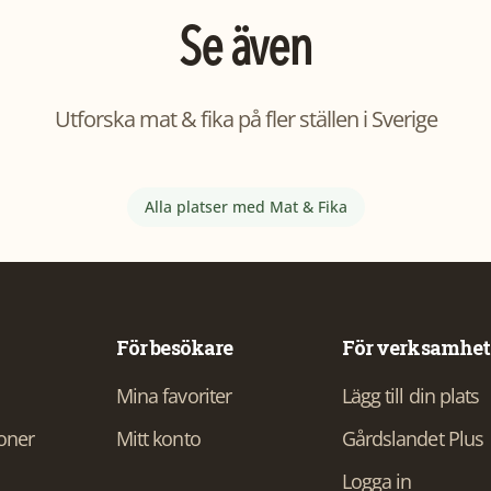
Se även
Utforska
mat & fika
på fler ställen i Sverige
Alla platser med
Mat & Fika
För besökare
För verksamhet
Mina favoriter
Lägg till din plats
ioner
Mitt konto
Gårdslandet Plus
Logga in