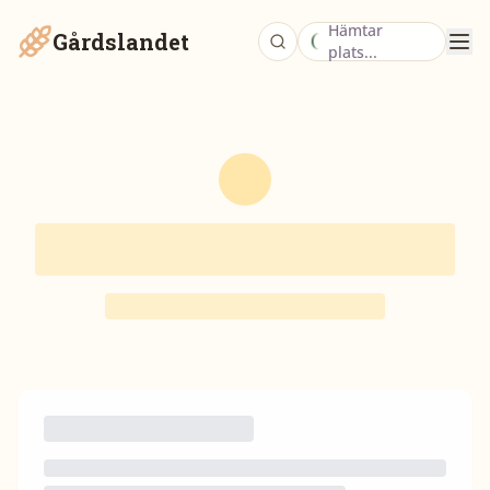
Hämtar
Gårdslandet
plats...