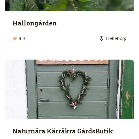
Hallongården
4,3
Trelleborg
Naturnära Kärråkra GårdsButik