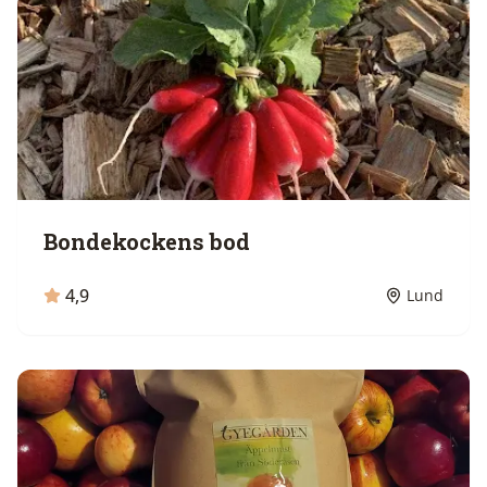
Bondekockens bod
4,9
Lund