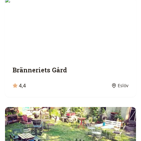
Bränneriets Gård
4,4
Eslöv