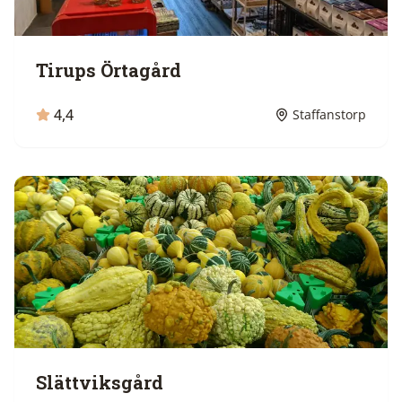
Tirups Örtagård
4,4
Staffanstorp
Slättviksgård