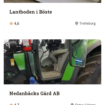
Lantboden i Böste
4,6
Trelleborg
Nedanbäcks Gård AB
Östra Göinge