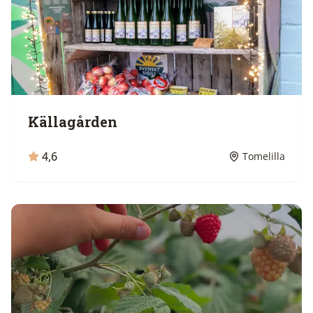
Källagården
4,6
Tomelilla