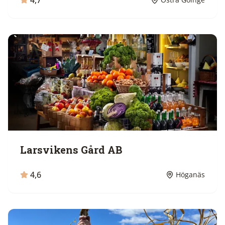
4,7
Larsvikens Gård AB
4,6
Höganäs