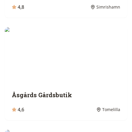
4,8
Simrishamn
Åsgårds Gårdsbutik
4,6
Tomelilla