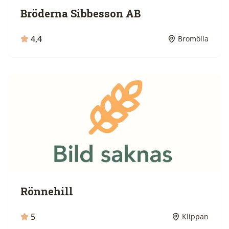
Bröderna Sibbesson AB
4,4
Bromölla
Rönnehill
5
Klippan