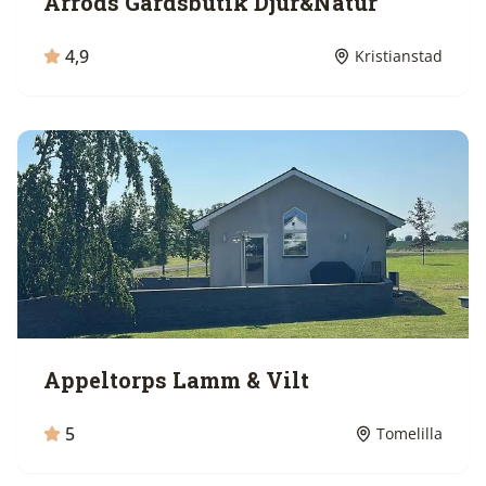
Årröds Gårdsbutik Djur&Natur
4,9
Kristianstad
Appeltorps Lamm & Vilt
5
Tomelilla