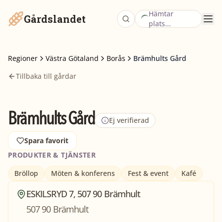
Hämtar
Gårdslandet
plats...
Regioner
Västra Götaland
Borås
Brämhults Gård
Tillbaka till gårdar
Brämhults Gård
Ej verifierad
Spara favorit
PRODUKTER & TJÄNSTER
Bröllop
Möten & konferens
Fest & event
Kafé
ESKILSRYD 7, 507 90 Brämhult
507 90 Brämhult