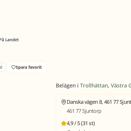
På Landet
ad
Spara favorit
Belägen i
Trollhättan
,
Västra 
Danska vägen 8, 461 77 Sjun
461 77 Sjuntorp
4,9 / 5 (31 st)