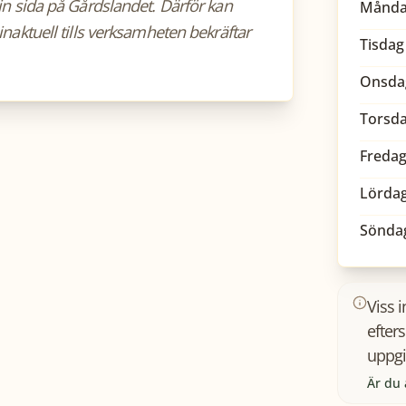
sin sida på Gårdslandet. Därför kan
Månd
inaktuell tills verksamheten bekräftar
Tisdag
Onsda
Torsd
Freda
Lörda
Sönda
Viss 
efter
uppgi
Är du 