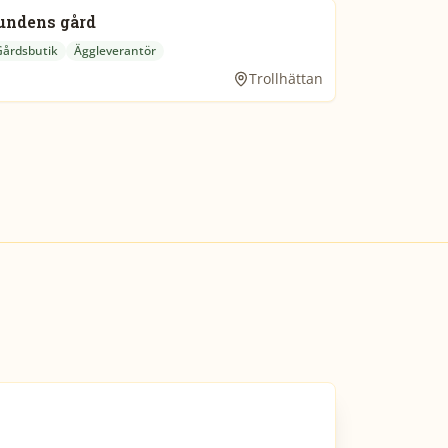
undens gård
Gårdsbutik
Äggleverantör
Trollhättan