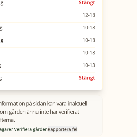
ag
Stängt
12-18
g
10-18
ag
10-18
g
10-18
g
10-13
g
Stängt
information på sidan kan vara inaktuell
som gården ännu inte har verifierat
fterna.
ägare? Verifiera gården
Rapportera fel