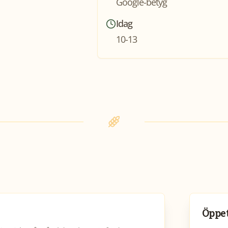
Google-betyg
Idag
10-13
Öppet