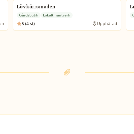
Lövkärrsmaden
L
Gårdsbutik
Lokalt hantverk
tan
5 (4 st)
Upphärad