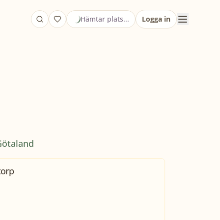
Hämtar plats...
Logga in
Götaland
torp