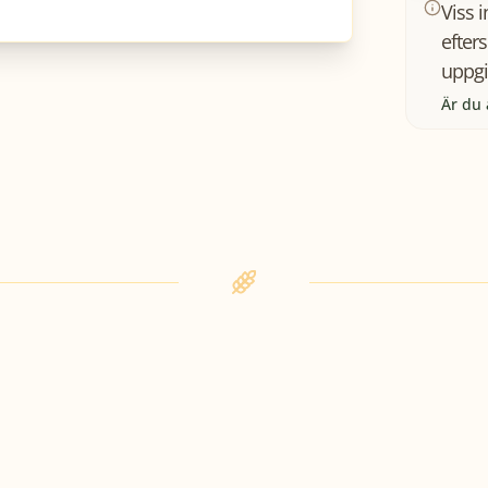
Viss 
efter
uppgi
Är du 