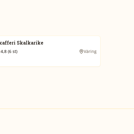
kafferi Skalkarike
4,8 (6 st)
Väring