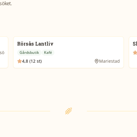
söket.
Rörsås Lantliv
S
sö
Gårdsbutik
Kafé
4,8 (12 st)
Mariestad