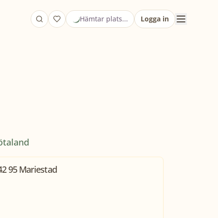
Hämtar plats...
Logga in
ötaland
2 95 Mariestad