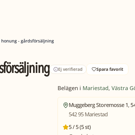
 honung - gårdsförsäljning
försäljning
Ej verifierad
Spara favorit
Belägen i
Mariestad
,
Västra G
Muggeberg Storemosse 1, 54
542 95 Mariestad
5 / 5 (5 st)