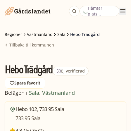
Hämtar
Gårdslandet
plats...
Regioner
Västmanland
Sala
Hebo Trädgård
Tillbaka till kommunen
Hebo Trädgård
Ej verifierad
Spara favorit
Belägen i
Sala
,
Västmanland
Hebo 102, 733 95 Sala
733 95 Sala
4,8 / 5 (25 st)