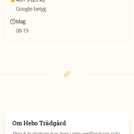
Google-betyg
Idag
08-19
Om
Hebo Trädgård
Den här platsen har ännu inte verifierat sin sida