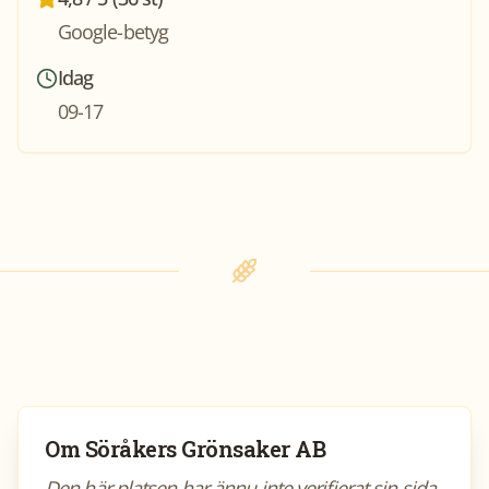
Google-betyg
Idag
09-17
Om
Söråkers Grönsaker AB
Den här platsen har ännu inte verifierat sin sida