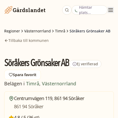
Hämtar
Gårdslandet
plats...
Regioner
Västernorrland
Timrå
Söråkers Grönsaker AB
Tillbaka till kommunen
Söråkers Grönsaker AB
Ej verifierad
Spara favorit
Belägen i
Timrå
,
Västernorrland
Centrumvägen 119, 861 94 Söråker
861 94 Söråker
4,8 / 5 (36 st)