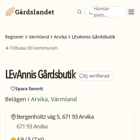
Hämtar
Gårdslandet
plats...
Regioner
Värmland
Arvika
LEvAnnis Gårdsbutik
Tillbaka till kommunen
LEvAnnis Gårdsbutik
Ej verifierad
Spara favorit
Belägen i
Arvika
,
Värmland
Bergenholtz väg 5, 671 93 Arvika
671 93 Arvika
4,9 / 5 (7 st)