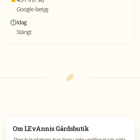
Google-betyg
Idag
Stängt
Om
LEvAnnis Gårdsbutik
Den här platsen har ännu inte verifierat sin sida