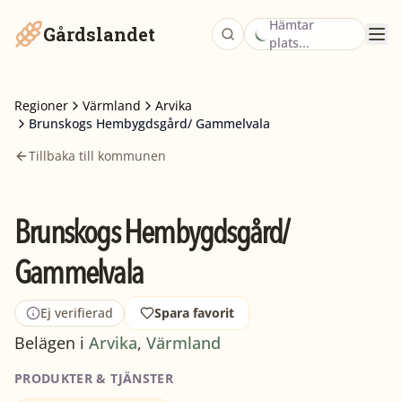
Hämtar
Gårdslandet
plats...
Regioner
Värmland
Arvika
Brunskogs Hembygdsgård/ Gammelvala
Tillbaka till kommunen
Brunskogs Hembygdsgård/
Gammelvala
Ej verifierad
Spara favorit
Belägen i
Arvika
,
Värmland
PRODUKTER & TJÄNSTER