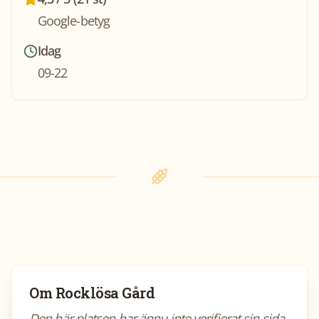
Google-betyg
Idag
09-22
Om
Rocklösa Gård
Den här platsen har ännu inte verifierat sin sida