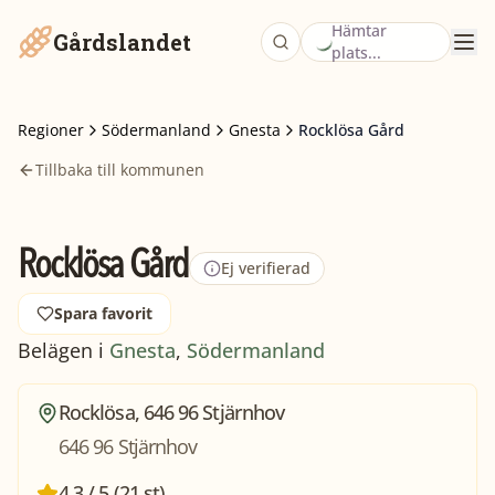
Hämtar
Gårdslandet
plats...
Regioner
Södermanland
Gnesta
Rocklösa Gård
Tillbaka till kommunen
Rocklösa Gård
Ej verifierad
Spara favorit
Belägen i
Gnesta
,
Södermanland
Rocklösa, 646 96 Stjärnhov
646 96 Stjärnhov
4,3 / 5 (21 st)