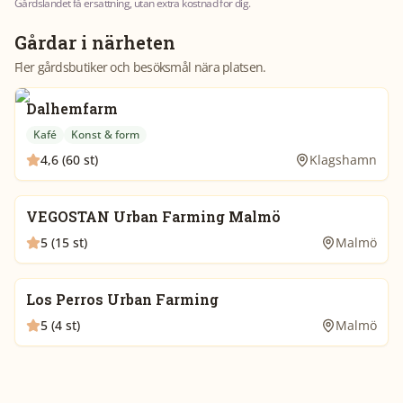
Gårdslandet få ersättning, utan extra kostnad för dig.
Gårdar i närheten
Fler gårdsbutiker och besöksmål nära platsen.
Dalhemfarm
Kafé
Konst & form
4,6 (60 st)
Klagshamn
VEGOSTAN Urban Farming Malmö
5 (15 st)
Malmö
Los Perros Urban Farming
5 (4 st)
Malmö