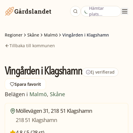
Hämtar
Gårdslandet
plats...
Regioner
Skåne
Malmö
Vingården i Klagshamn
Tillbaka till kommunen
Vingården i Klagshamn
Ej verifierad
Spara favorit
Belägen i
Malmö
,
Skåne
Möllevägen 31, 218 51 Klagshamn
218 51 Klagshamn
4,8 / 5 (28 st)