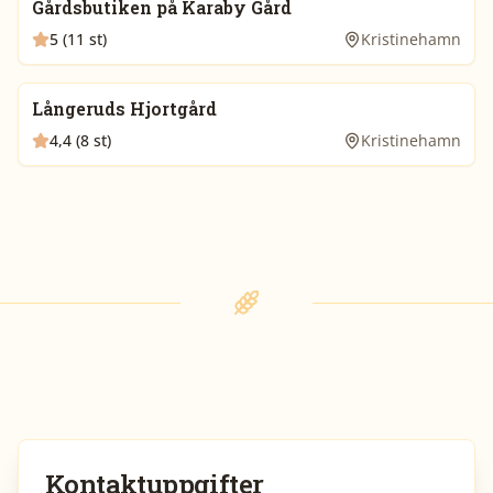
Gårdsbutiken på Karaby Gård
5 (11 st)
Kristinehamn
Långeruds Hjortgård
4,4 (8 st)
Kristinehamn
Kontaktuppgifter