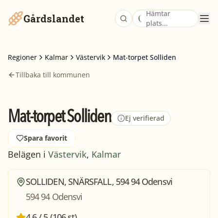
Hämtar
Gårdslandet
plats...
Regioner
Kalmar
Västervik
Mat-torpet Solliden
Tillbaka till kommunen
Mat-torpet Solliden
Ej verifierad
Spara favorit
Belägen i
Västervik
,
Kalmar
SOLLIDEN, SNÄRSFALL, 594 94 Odensvi
594 94 Odensvi
4,6 / 5 (106 st)