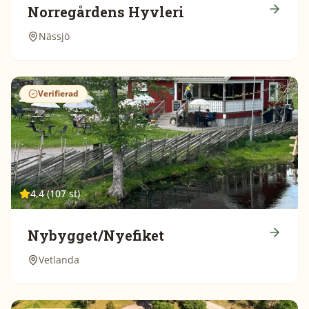
Norregårdens Hyvleri
Nässjö
Verifierad
4,4 (107 st)
Nybygget/Nyefiket
Vetlanda