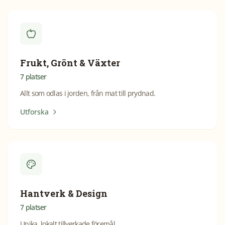
Frukt, Grönt & Växter
7
platser
Allt som odlas i jorden, från mat till prydnad.
Utforska
Hantverk & Design
7
platser
Unika, lokalt tillverkade föremål.