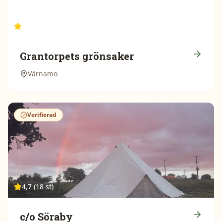
5 (10 st)
Grantorpets grönsaker
Värnamo
Verifierad
4,7 (18 st)
c/o Söraby