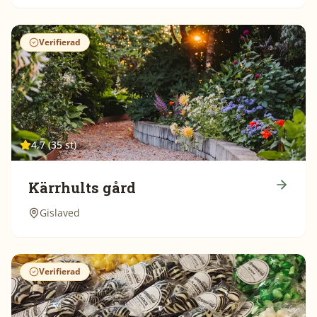
Verifierad
4,7 (35 st)
Kärrhults gård
Gislaved
Verifierad