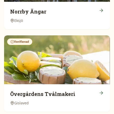
Norrby Ängar
Eksjö
Verifierad
Övergårdens Tvålmakeri
Gislaved