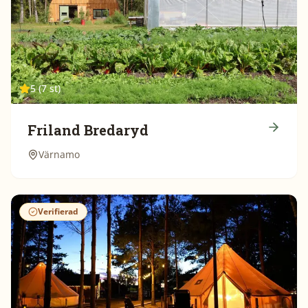
5 (7 st)
Friland Bredaryd
Värnamo
Verifierad