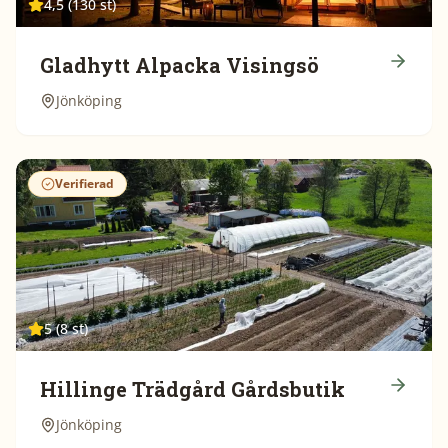
4,5 (130 st)
Gladhytt Alpacka Visingsö
Jönköping
Verifierad
5 (8 st)
Hillinge Trädgård Gårdsbutik
Jönköping