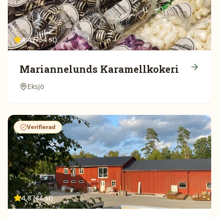
4,4 (754 st)
Mariannelunds Karamellkokeri
Eksjö
Verifierad
4,8 (44 st)