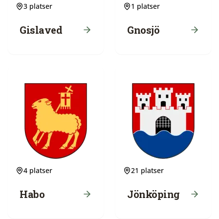
3
platser
1
platser
Gislaved
Gnosjö
4
platser
21
platser
Habo
Jönköping