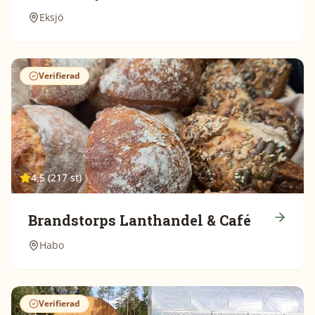
Eksjö
Verifierad
4,5 (217 st)
Brandstorps Lanthandel & Café
Habo
Verifierad