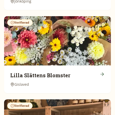
Jönköping
Verifierad
Lilla Slättens Blomster
Gislaved
Verifierad