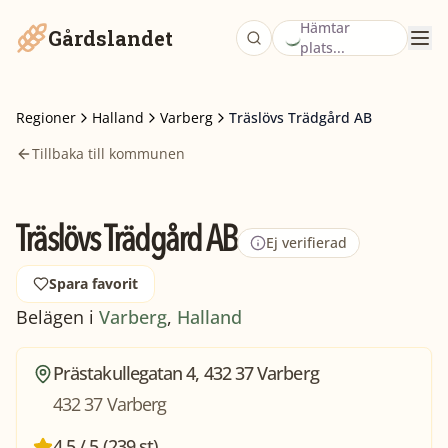
Hämtar
Gårdslandet
plats...
Regioner
Halland
Varberg
Träslövs Trädgård AB
Tillbaka till kommunen
Träslövs Trädgård AB
Ej verifierad
Spara favorit
Belägen i
Varberg
,
Halland
Prästakullegatan 4, 432 37 Varberg
432 37 Varberg
4,5 / 5 (239 st)