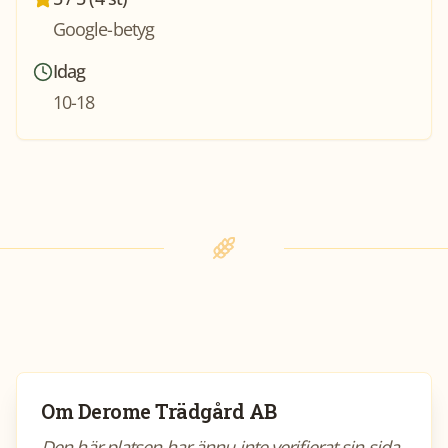
Google-betyg
Idag
10-18
Om
Derome Trädgård AB
Den här platsen har ännu inte verifierat sin sida