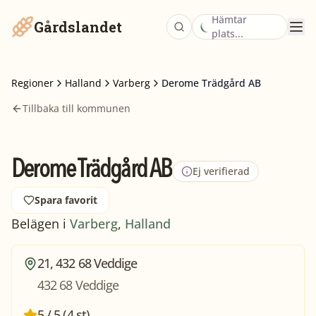
Hämtar
Gårdslandet
plats...
Regioner
Halland
Varberg
Derome Trädgård AB
Tillbaka till kommunen
Derome Trädgård AB
Ej verifierad
Spara favorit
Belägen i
Varberg
,
Halland
21, 432 68 Veddige
432 68 Veddige
5 / 5 (4 st)