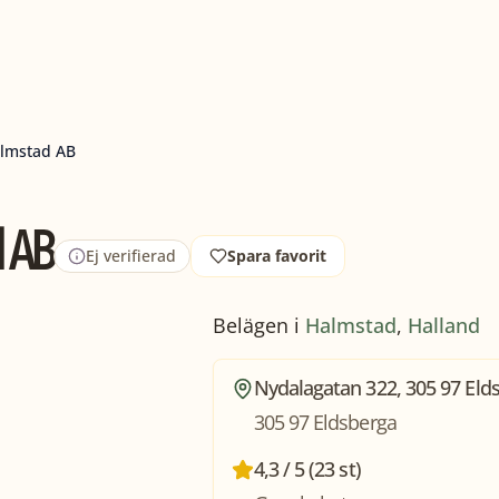
almstad AB
d AB
Ej verifierad
Spara favorit
Belägen i
Halmstad
,
Halland
Nydalagatan 322, 305 97 Eld
305 97 Eldsberga
4,3 / 5 (23 st)