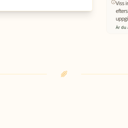
Viss 
efter
uppgi
Är du 