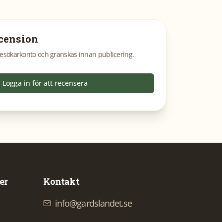
cension
esökarkonto och granskas innan publicering.
Logga in för att recensera
er
Kontakt
info@gardslandet.se