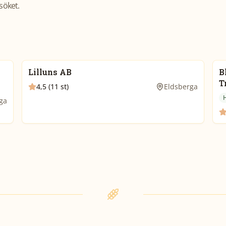
söket.
Lilluns AB
B
T
4,5 (11 st)
Eldsberga
ga