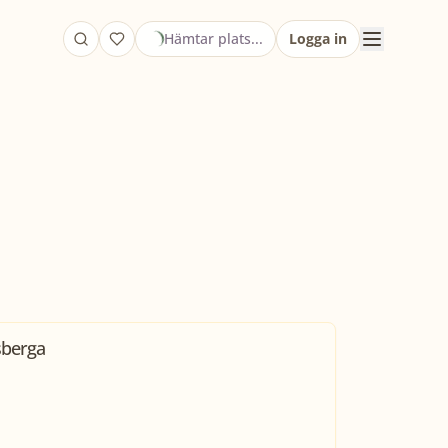
Hämtar plats...
Logga in
sberga