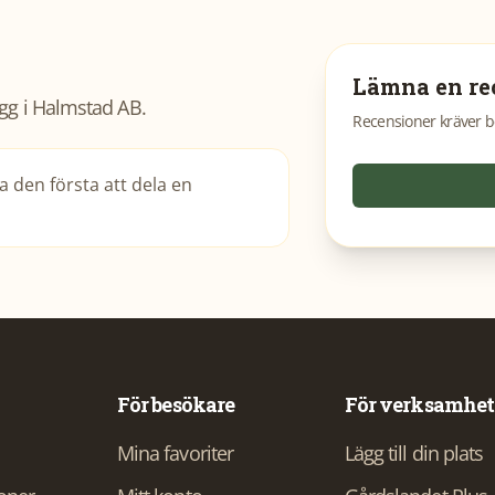
Lämna en re
gg i Halmstad AB
.
Recensioner kräver b
 den första att dela en
För besökare
För verksamhet
Mina favoriter
Lägg till din plats