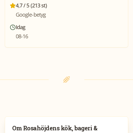
4,7 / 5 (213 st)
Google-betyg
Idag
08-16
Om
Rosahöjdens kök, bageri &