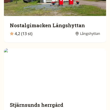
Nostalgimacken Långshyttan
4,2 (13 st)
Långshyttan
Stjärnsunds herrgård