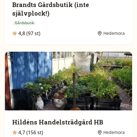
Brandts Gårdsbutik (inte
självplock!)
Gårdsbutik
4,8 (97 st)
Hedemora
Hildéns Handelsträdgård HB
4,7 (156 st)
Hedemora