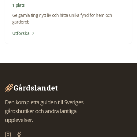
1
plats
Ge gamla ting nytt liv och hitta unika fynd för hem och
garderob.
Utforska
Gårdslandet
Den kompletta guiden till Sveriges
gårdsbutiker och andra lantliga
upplevelser.