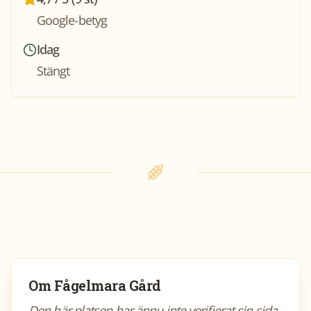
Google-betyg
Idag
Stängt
Om
Fågelmara Gård
Den här platsen har ännu inte verifierat sin sida