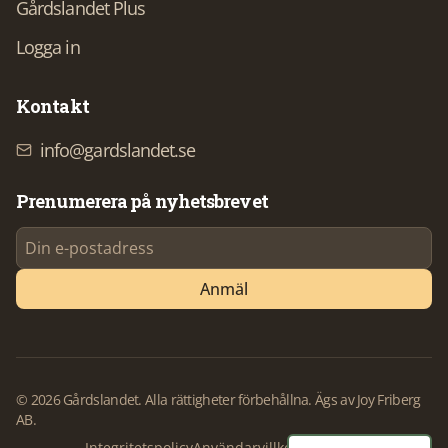
Gårdslandet Plus
Logga in
Kontakt
info@gardslandet.se
Prenumerera på nyhetsbrevet
Anmäl
©
2026
Gårdslandet. Alla rättigheter förbehållna. Ägs av Joy Friberg
AB.
Integritetspolicy
Användarvillkor
Köpvillkor