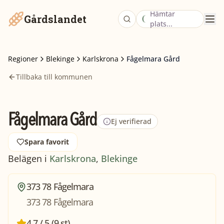
Hämtar
Gårdslandet
plats...
Regioner
Blekinge
Karlskrona
Fågelmara Gård
Tillbaka till kommunen
Fågelmara Gård
Ej verifierad
Spara favorit
Belägen i
Karlskrona
,
Blekinge
373 78 Fågelmara
373 78 Fågelmara
4,7 / 5 (9 st)