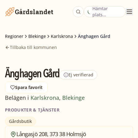
Hämtar
Gårdslandet
plats...
Regioner
Blekinge
Karlskrona
Änghagen Gård
Tillbaka till kommunen
Änghagen Gård
Ej verifierad
Spara favorit
Belägen i
Karlskrona
,
Blekinge
PRODUKTER & TJÄNSTER
Gårdsbutik
Långasjö 208, 373 38 Holmsjö