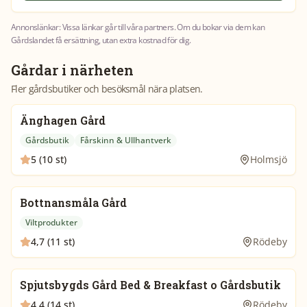
Annonslänkar: Vissa länkar går till våra partners. Om du bokar via dem kan
Gårdslandet få ersättning, utan extra kostnad för dig.
Gårdar i närheten
Fler gårdsbutiker och besöksmål nära platsen.
Änghagen Gård
Gårdsbutik
Fårskinn & Ullhantverk
5 (10 st)
Holmsjö
Bottnansmåla Gård
Viltprodukter
4,7 (11 st)
Rödeby
Spjutsbygds Gård Bed & Breakfast o Gårdsbutik
4,4 (14 st)
Rödeby