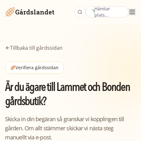
Hämtar
Gårdslandet
plats...
Tillbaka till gårdssidan
Verifiera gårdssidan
Är du ägare till
Lammet och Bonden
gårdsbutik
?
Skicka in din begäran så granskar vi kopplingen till
gården. Om allt stämmer skickar vi nästa steg
manuellt via e-post.