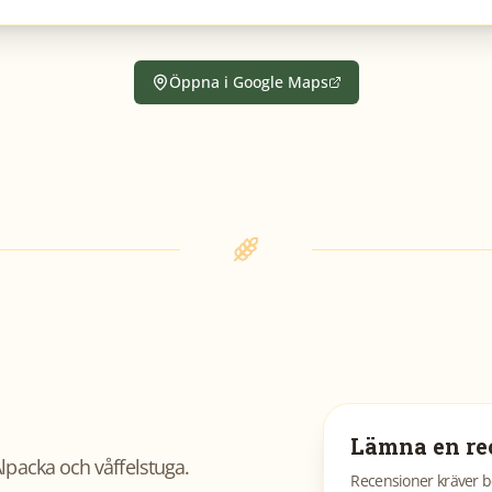
Öppna i Google Maps
Lämna en re
lpacka och våffelstuga
.
Recensioner kräver b