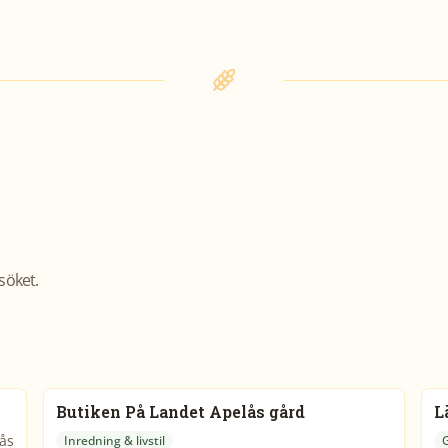
söket.
Butiken På Landet Apelås gård
L
ås
Inredning & livstil