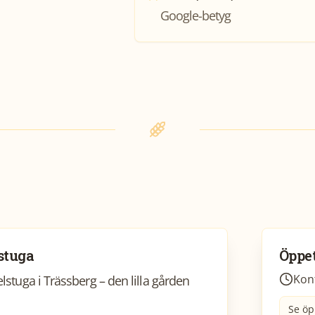
Google-betyg
stuga
Öppet
stuga i Trässberg – den lilla gården
Kont
Se öp