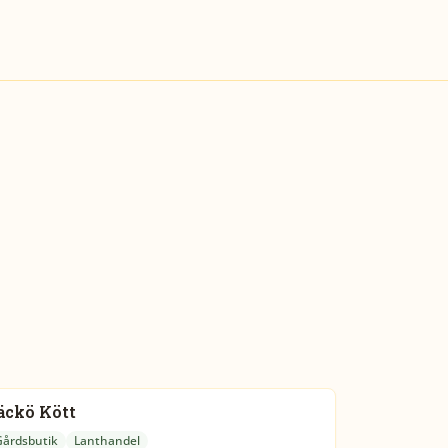
äckö Kött
Gårdsbutik
Lanthandel