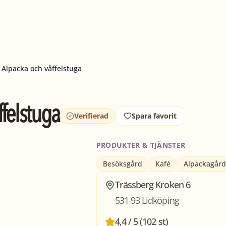
 Alpacka och våffelstuga
ffelstuga
Verifierad
Spara favorit
PRODUKTER & TJÄNSTER
Besöksgård
Kafé
Alpackagård
Trässberg Kroken 6
531 93 Lidköping
4,4 / 5 (102 st)