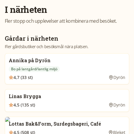
I närheten
Fler stopp och upplevelser att kombinera med besöket.
Gårdar i närheten
Fler gårdsbutiker och besöksmål nära platsen.
Annika på Dyrön
Bo på lantgård/lantlig miljö
4,7 (33 st)
Dyrön
Linas Brygga
4,5 (135 st)
Dyrön
Lottas Bak&Form, Surdegsbageri, Café
4,5 (508 st)
Bleket