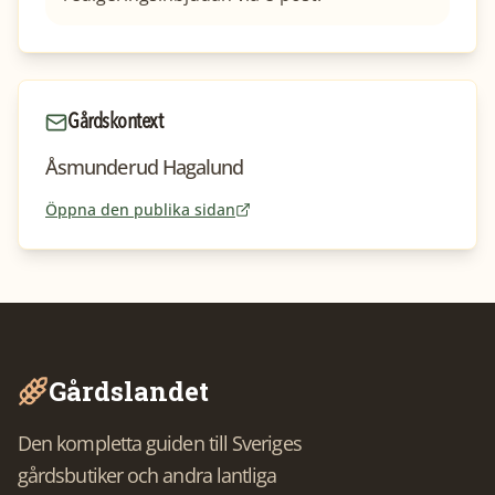
Gårdskontext
Åsmunderud Hagalund
Öppna den publika sidan
Gårdslandet
Den kompletta guiden till Sveriges
gårdsbutiker och andra lantliga