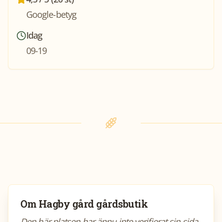
Google-betyg
Idag
09-19
Om
Hagby gård gårdsbutik
Den här platsen har ännu inte verifierat sin sida