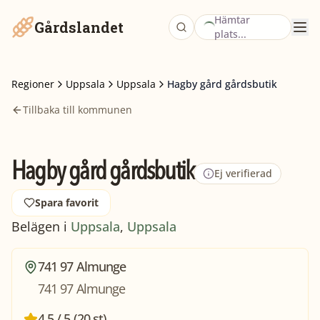
Hämtar
Gårdslandet
plats...
Regioner
Uppsala
Uppsala
Hagby gård gårdsbutik
Tillbaka till kommunen
Hagby gård gårdsbutik
Ej verifierad
Spara favorit
Belägen i
Uppsala
,
Uppsala
741 97 Almunge
741 97 Almunge
4,5 / 5 (20 st)