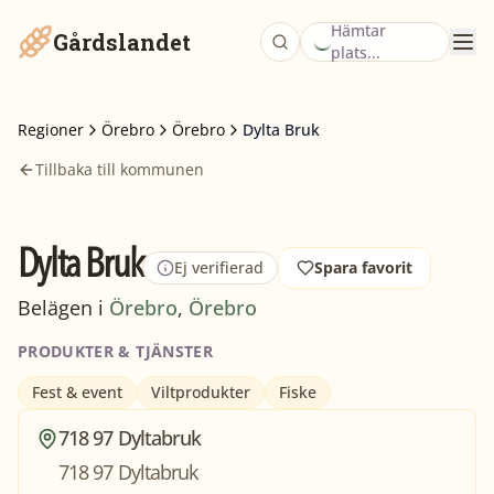
Hämtar
Gårdslandet
plats...
Regioner
Örebro
Örebro
Dylta Bruk
Tillbaka till kommunen
Dylta Bruk
Ej verifierad
Spara favorit
Belägen i
Örebro
,
Örebro
PRODUKTER & TJÄNSTER
Fest & event
Viltprodukter
Fiske
718 97 Dyltabruk
718 97 Dyltabruk