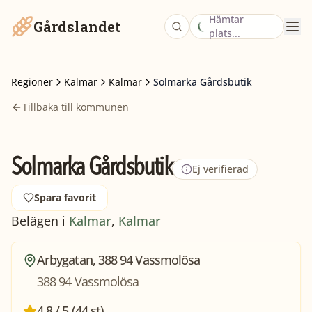
Hämtar
Gårdslandet
plats...
Regioner
Kalmar
Kalmar
Solmarka Gårdsbutik
Tillbaka till kommunen
Solmarka Gårdsbutik
Ej verifierad
Spara favorit
Belägen i
Kalmar
,
Kalmar
Arbygatan, 388 94 Vassmolösa
388 94 Vassmolösa
4,8 / 5 (44 st)