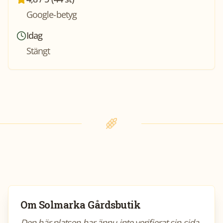
Google-betyg
Idag
Stängt
Om
Solmarka Gårdsbutik
Den här platsen har ännu inte verifierat sin sida