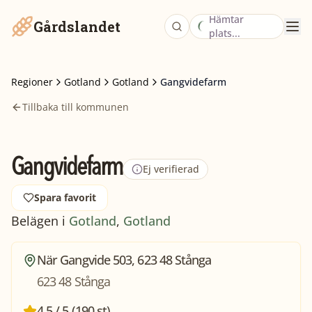
Hämtar
Gårdslandet
plats...
Regioner
Gotland
Gotland
Gangvidefarm
Tillbaka till kommunen
Gangvidefarm
Ej verifierad
Spara favorit
Belägen i
Gotland
,
Gotland
När Gangvide 503, 623 48 Stånga
623 48 Stånga
4,5 / 5 (190 st)