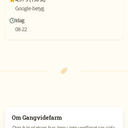
Google-betyg
Idag
08-22
Om
Gangvidefarm
Den här platsen har ännu inte verifierat sin sida